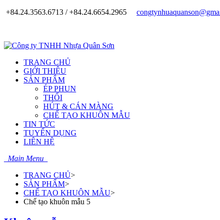
+84.24.3563.6713 / +84.24.6654.2965
congtynhuaquanson@gmai
TRANG CHỦ
GIỚI THIỆU
SẢN PHẨM
ÉP PHUN
THỔI
HÚT & CÁN MÀNG
CHẾ TẠO KHUÔN MẪU
TIN TỨC
TUYỂN DỤNG
LIÊN HỆ
Main Menu
TRANG CHỦ
>
SẢN PHẨM
>
CHẾ TẠO KHUÔN MẪU
>
Chế tạo khuôn mẫu 5