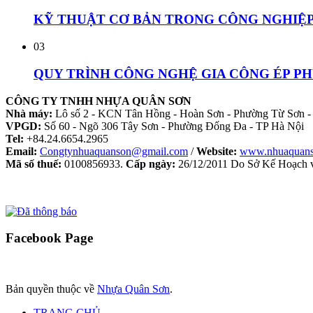
KỸ THUẬT CƠ BẢN TRONG CÔNG NGHIỆP 
03
QUY TRÌNH CÔNG NGHỆ GIA CÔNG ÉP P
CÔNG TY TNHH NHỰA QUÂN SƠN
Nhà máy:
Lô số 2 - KCN Tân Hồng - Hoàn Sơn - Phường Từ Sơn -
VPGD:
Số 60 - Ngõ 306 Tây Sơn - Phường Đống Đa - TP Hà Nội
Tel:
+84.24.6654.2965
Email:
Congtynhuaquanson@gmail.com
/
Website:
www.nhuaquan
Mã số thuế:
0100856933.
Cấp ngày:
26/12/2011 Do Sở Kế Hoạch v
Facebook
Page
Bản quyền thuộc về
Nhựa Quân Sơn
.
TRANG CHỦ