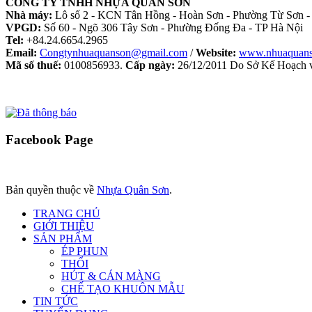
CÔNG TY TNHH NHỰA QUÂN SƠN
Nhà máy:
Lô số 2 - KCN Tân Hồng - Hoàn Sơn - Phường Từ Sơn -
VPGD:
Số 60 - Ngõ 306 Tây Sơn - Phường Đống Đa - TP Hà Nội
Tel:
+84.24.6654.2965
Email:
Congtynhuaquanson@gmail.com
/
Website:
www.nhuaquan
Mã số thuế:
0100856933.
Cấp ngày:
26/12/2011 Do Sở Kế Hoạch v
Facebook
Page
Bản quyền thuộc về
Nhựa Quân Sơn
.
TRANG CHỦ
GIỚI THIỆU
SẢN PHẨM
ÉP PHUN
THỔI
HÚT & CÁN MÀNG
CHẾ TẠO KHUÔN MẪU
TIN TỨC