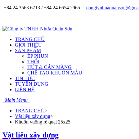
+84.24.3563.6713 / +84.24.6654.2965
congtynhuaquanson@gmai
TRANG CHỦ
GIỚI THIỆU
SẢN PHẨM
ÉP PHUN
THỔI
HÚT & CÁN MÀNG
CHẾ TẠO KHUÔN MẪU
TIN TỨC
TUYỂN DỤNG
LIÊN HỆ
Main Menu
TRANG CHỦ
>
Vật liệu xây dựng
>
Khuôn vuông rẻ quạt 25x25
Vật liệu xây dựng