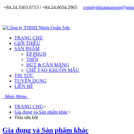
+84.24.3563.6713 / +84.24.6654.2965
congtynhuaquanson@gmai
TRANG CHỦ
GIỚI THIỆU
SẢN PHẨM
ÉP PHUN
THỔI
HÚT & CÁN MÀNG
CHẾ TẠO KHUÔN MẪU
TIN TỨC
TUYỂN DỤNG
LIÊN HỆ
Main Menu
TRANG CHỦ
>
Gia dụng và Sản phẩm khác
>
Thìa sữa bột
Gia dụng và Sản phẩm khác