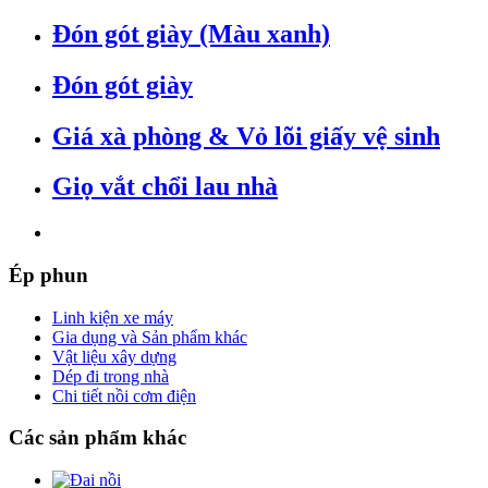
Đón gót giày (Màu xanh)
Đón gót giày
Giá xà phòng & Vỏ lõi giấy vệ sinh
Giọ vắt chổi lau nhà
Ép
phun
Linh kiện xe máy
Gia dụng và Sản phẩm khác
Vật liệu xây dựng
Dép đi trong nhà
Chi tiết nồi cơm điện
Các
sản phẩm khác