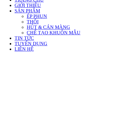
GIỚI THIỆU
SẢN PHẨM
ÉP PHUN
THỔI
HÚT & CÁN MÀNG
CHẾ TẠO KHUÔN MẪU
TIN TỨC
TUYỂN DỤNG
LIÊN HỆ