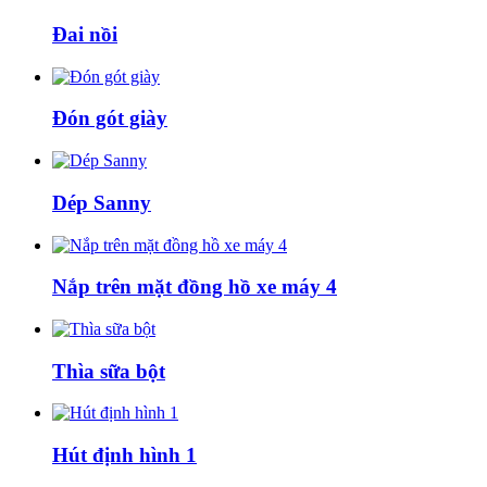
Đai nồi
Đón gót giày
Dép Sanny
Nắp trên mặt đồng hồ xe máy 4
Thìa sữa bột
Hút định hình 1