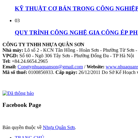
KỸ THUẬT CƠ BẢN TRONG CÔNG NGHIỆP 
03
QUY TRÌNH CÔNG NGHỆ GIA CÔNG ÉP P
CÔNG TY TNHH NHỰA QUÂN SƠN
Nhà máy:
Lô số 2 - KCN Tân Hồng - Hoàn Sơn - Phường Từ Sơn -
VPGD:
Số 60 - Ngõ 306 Tây Sơn - Phường Đống Đa - TP Hà Nội
Tel:
+84.24.6654.2965
Email:
Congtynhuaquanson@gmail.com
/
Website:
www.nhuaquan
Mã số thuế:
0100856933.
Cấp ngày:
26/12/2011 Do Sở Kế Hoạch v
Facebook
Page
Bản quyền thuộc về
Nhựa Quân Sơn
.
TRANG CHỦ