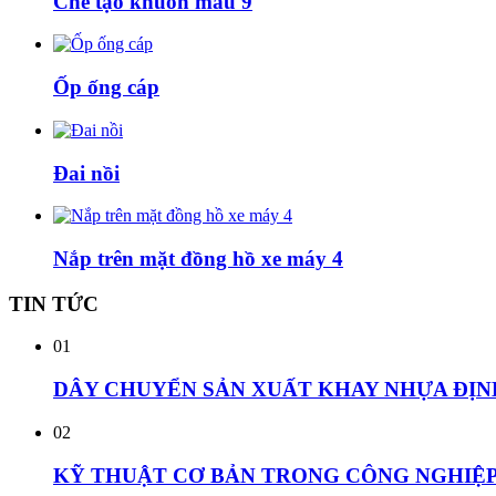
Chế tạo khuôn mẫu 9
Ốp ống cáp
Đai nồi
Nắp trên mặt đồng hồ xe máy 4
TIN
TỨC
01
DÂY CHUYỂN SẢN XUẤT KHAY NHỰA ĐỊN
02
KỸ THUẬT CƠ BẢN TRONG CÔNG NGHIỆP 