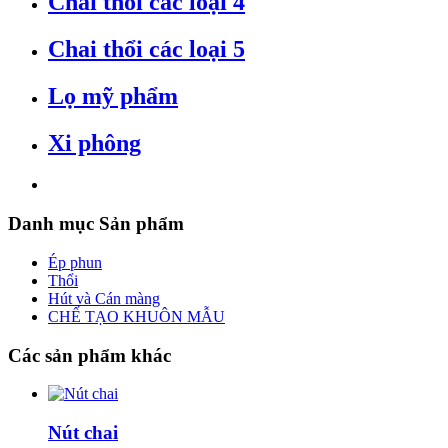
Chai thổi các loại 4
Chai thổi các loại 5
Lọ mỹ phẩm
Xi phông
Danh
mục Sản phẩm
Ép phun
Thổi
Hút và Cán màng
CHẾ TẠO KHUÔN MẪU
Các
sản phẩm khác
Nút chai