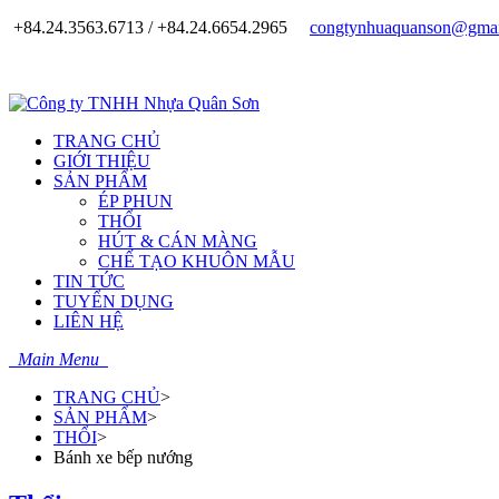
+84.24.3563.6713 / +84.24.6654.2965
congtynhuaquanson@gmai
TRANG CHỦ
GIỚI THIỆU
SẢN PHẨM
ÉP PHUN
THỔI
HÚT & CÁN MÀNG
CHẾ TẠO KHUÔN MẪU
TIN TỨC
TUYỂN DỤNG
LIÊN HỆ
Main Menu
TRANG CHỦ
>
SẢN PHẨM
>
THỔI
>
Bánh xe bếp nướng