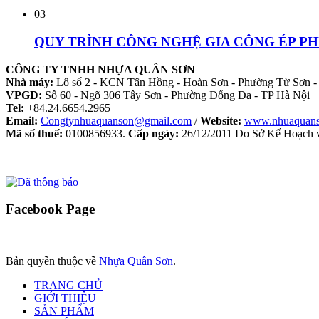
03
QUY TRÌNH CÔNG NGHỆ GIA CÔNG ÉP P
CÔNG TY TNHH NHỰA QUÂN SƠN
Nhà máy:
Lô số 2 - KCN Tân Hồng - Hoàn Sơn - Phường Từ Sơn -
VPGD:
Số 60 - Ngõ 306 Tây Sơn - Phường Đống Đa - TP Hà Nội
Tel:
+84.24.6654.2965
Email:
Congtynhuaquanson@gmail.com
/
Website:
www.nhuaquan
Mã số thuế:
0100856933.
Cấp ngày:
26/12/2011 Do Sở Kế Hoạch v
Facebook
Page
Bản quyền thuộc về
Nhựa Quân Sơn
.
TRANG CHỦ
GIỚI THIỆU
SẢN PHẨM