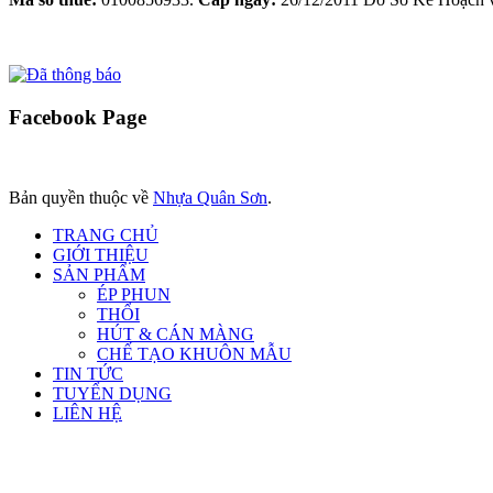
Facebook
Page
Bản quyền thuộc về
Nhựa Quân Sơn
.
TRANG CHỦ
GIỚI THIỆU
SẢN PHẨM
ÉP PHUN
THỔI
HÚT & CÁN MÀNG
CHẾ TẠO KHUÔN MẪU
TIN TỨC
TUYỂN DỤNG
LIÊN HỆ