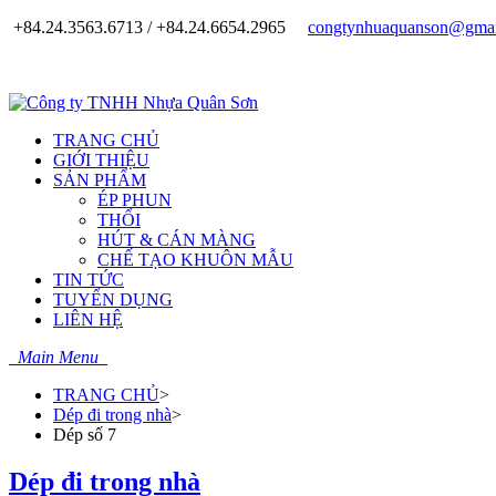
+84.24.3563.6713 / +84.24.6654.2965
congtynhuaquanson@gmai
TRANG CHỦ
GIỚI THIỆU
SẢN PHẨM
ÉP PHUN
THỔI
HÚT & CÁN MÀNG
CHẾ TẠO KHUÔN MẪU
TIN TỨC
TUYỂN DỤNG
LIÊN HỆ
Main Menu
TRANG CHỦ
>
Dép đi trong nhà
>
Dép số 7
Dép đi trong nhà