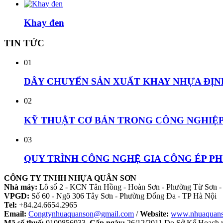
Khay đen
TIN
TỨC
01
DÂY CHUYỂN SẢN XUẤT KHAY NHỰA ĐỊN
02
KỸ THUẬT CƠ BẢN TRONG CÔNG NGHIỆP 
03
QUY TRÌNH CÔNG NGHỆ GIA CÔNG ÉP P
CÔNG TY TNHH NHỰA QUÂN SƠN
Nhà máy:
Lô số 2 - KCN Tân Hồng - Hoàn Sơn - Phường Từ Sơn -
VPGD:
Số 60 - Ngõ 306 Tây Sơn - Phường Đống Đa - TP Hà Nội
Tel:
+84.24.6654.2965
Email:
Congtynhuaquanson@gmail.com
/
Website:
www.nhuaquan
Mã số thuế:
0100856933.
Cấp ngày:
26/12/2011 Do Sở Kế Hoạch v