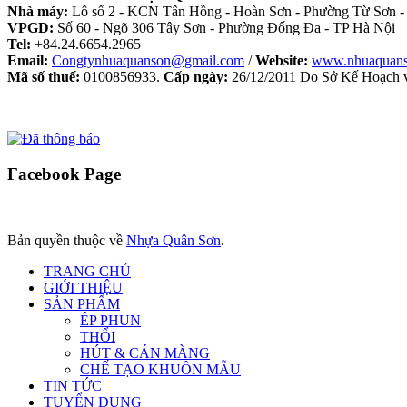
Nhà máy:
Lô số 2 - KCN Tân Hồng - Hoàn Sơn - Phường Từ Sơn -
VPGD:
Số 60 - Ngõ 306 Tây Sơn - Phường Đống Đa - TP Hà Nội
Tel:
+84.24.6654.2965
Email:
Congtynhuaquanson@gmail.com
/
Website:
www.nhuaquan
Mã số thuế:
0100856933.
Cấp ngày:
26/12/2011 Do Sở Kế Hoạch v
Facebook
Page
Bản quyền thuộc về
Nhựa Quân Sơn
.
TRANG CHỦ
GIỚI THIỆU
SẢN PHẨM
ÉP PHUN
THỔI
HÚT & CÁN MÀNG
CHẾ TẠO KHUÔN MẪU
TIN TỨC
TUYỂN DỤNG