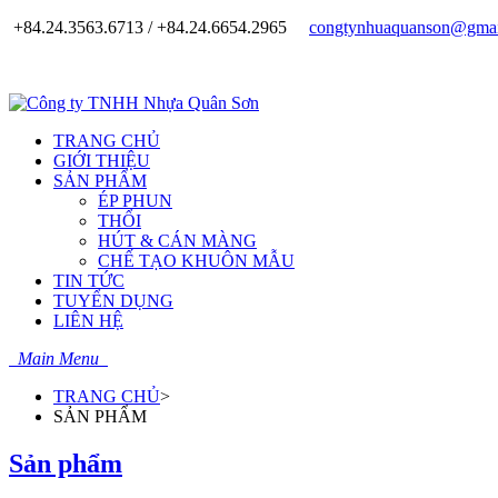
+84.24.3563.6713 / +84.24.6654.2965
congtynhuaquanson@gmai
TRANG CHỦ
GIỚI THIỆU
SẢN PHẨM
ÉP PHUN
THỔI
HÚT & CÁN MÀNG
CHẾ TẠO KHUÔN MẪU
TIN TỨC
TUYỂN DỤNG
LIÊN HỆ
Main Menu
TRANG CHỦ
>
SẢN PHẨM
Sản phẩm