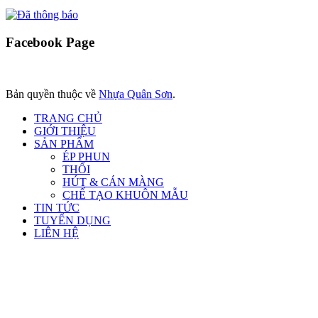
Facebook
Page
Bản quyền thuộc về
Nhựa Quân Sơn
.
TRANG CHỦ
GIỚI THIỆU
SẢN PHẨM
ÉP PHUN
THỔI
HÚT & CÁN MÀNG
CHẾ TẠO KHUÔN MẪU
TIN TỨC
TUYỂN DỤNG
LIÊN HỆ