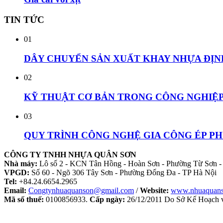
TIN
TỨC
01
DÂY CHUYỂN SẢN XUẤT KHAY NHỰA ĐỊN
02
KỸ THUẬT CƠ BẢN TRONG CÔNG NGHIỆP 
03
QUY TRÌNH CÔNG NGHỆ GIA CÔNG ÉP P
CÔNG TY TNHH NHỰA QUÂN SƠN
Nhà máy:
Lô số 2 - KCN Tân Hồng - Hoàn Sơn - Phường Từ Sơn -
VPGD:
Số 60 - Ngõ 306 Tây Sơn - Phường Đống Đa - TP Hà Nội
Tel:
+84.24.6654.2965
Email:
Congtynhuaquanson@gmail.com
/
Website:
www.nhuaquan
Mã số thuế:
0100856933.
Cấp ngày:
26/12/2011 Do Sở Kế Hoạch v