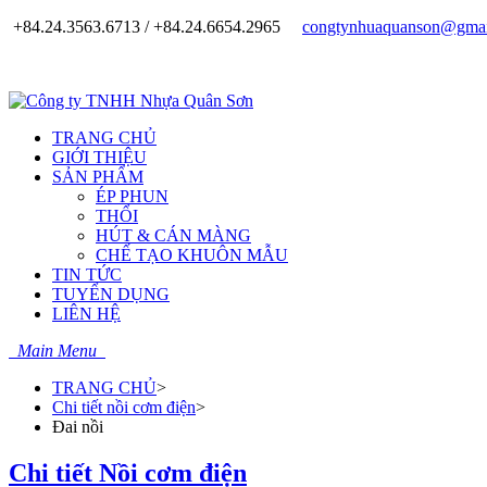
+84.24.3563.6713 / +84.24.6654.2965
congtynhuaquanson@gmai
TRANG CHỦ
GIỚI THIỆU
SẢN PHẨM
ÉP PHUN
THỔI
HÚT & CÁN MÀNG
CHẾ TẠO KHUÔN MẪU
TIN TỨC
TUYỂN DỤNG
LIÊN HỆ
Main Menu
TRANG CHỦ
>
Chi tiết nồi cơm điện
>
Đai nồi
Chi tiết Nồi cơm điện