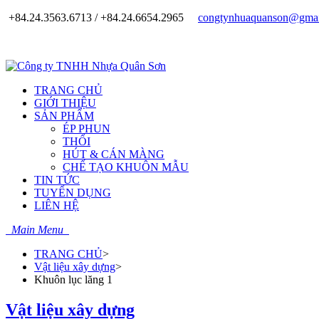
+84.24.3563.6713 / +84.24.6654.2965
congtynhuaquanson@gmai
TRANG CHỦ
GIỚI THIỆU
SẢN PHẨM
ÉP PHUN
THỔI
HÚT & CÁN MÀNG
CHẾ TẠO KHUÔN MẪU
TIN TỨC
TUYỂN DỤNG
LIÊN HỆ
Main Menu
TRANG CHỦ
>
Vật liệu xây dựng
>
Khuôn lục lăng 1
Vật liệu xây dựng