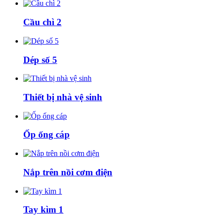
Cầu chì 2
Dép số 5
Thiết bị nhà vệ sinh
Ốp ống cáp
Nắp trên nồi cơm điện
Tay kìm 1