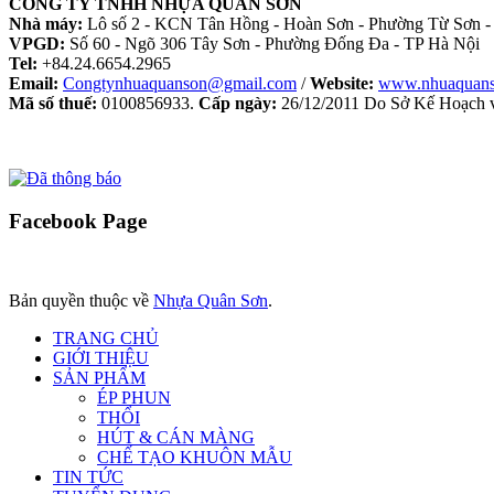
CÔNG TY TNHH NHỰA QUÂN SƠN
Nhà máy:
Lô số 2 - KCN Tân Hồng - Hoàn Sơn - Phường Từ Sơn -
VPGD:
Số 60 - Ngõ 306 Tây Sơn - Phường Đống Đa - TP Hà Nội
Tel:
+84.24.6654.2965
Email:
Congtynhuaquanson@gmail.com
/
Website:
www.nhuaquan
Mã số thuế:
0100856933.
Cấp ngày:
26/12/2011 Do Sở Kế Hoạch v
Facebook
Page
Bản quyền thuộc về
Nhựa Quân Sơn
.
TRANG CHỦ
GIỚI THIỆU
SẢN PHẨM
ÉP PHUN
THỔI
HÚT & CÁN MÀNG
CHẾ TẠO KHUÔN MẪU
TIN TỨC